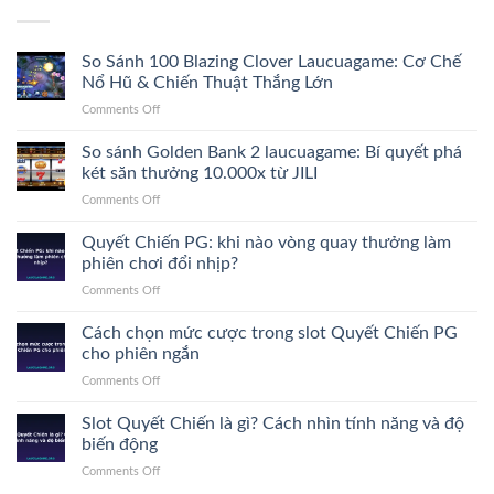
So Sánh 100 Blazing Clover Laucuagame: Cơ Chế
Nổ Hũ & Chiến Thuật Thắng Lớn
on
Comments Off
So
Sánh
So sánh Golden Bank 2 laucuagame: Bí quyết phá
100
két săn thưởng 10.000x từ JILI
Blazing
on
Comments Off
Clover
So
Laucuagame:
sánh
Quyết Chiến PG: khi nào vòng quay thưởng làm
Cơ
Golden
Chế
phiên chơi đổi nhịp?
Bank
Nổ
on
Comments Off
2
Hũ
Quyết
laucuagame:
&
Chiến
Cách chọn mức cược trong slot Quyết Chiến PG
Bí
Chiến
PG:
quyết
cho phiên ngắn
Thuật
khi
phá
Thắng
on
Comments Off
nào
két
Lớn
Cách
vòng
săn
chọn
Slot Quyết Chiến là gì? Cách nhìn tính năng và độ
quay
thưởng
mức
thưởng
biến động
10.000x
cược
làm
từ
on
Comments Off
trong
phiên
JILI
Slot
slot