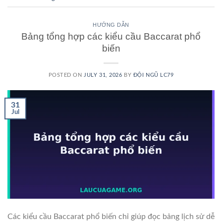
HƯỚNG DẪN
Bảng tổng hợp các kiểu cầu Baccarat phổ
biến
POSTED ON
JULY 31, 2026
BY
ĐỘI NGŨ LC79
31
Jul
Các kiểu cầu Baccarat phổ biến chỉ giúp đọc bảng lịch sử dễ