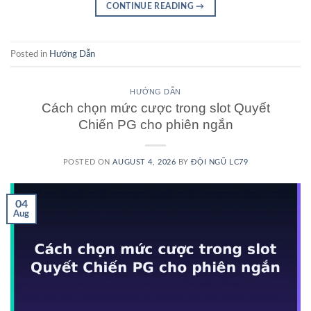
CONTINUE READING
→
Posted in
Hướng Dẫn
HƯỚNG DẪN
Cách chọn mức cược trong slot Quyết
Chiến PG cho phiên ngắn
POSTED ON
AUGUST 4, 2026
BY
ĐỘI NGŨ LC79
04
Aug