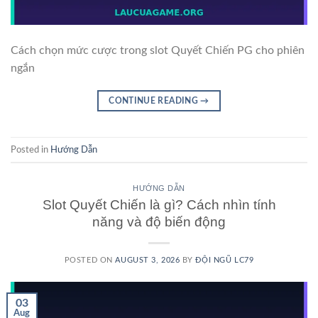
Cách chọn mức cược trong slot Quyết Chiến PG cho phiên
ngắn
CONTINUE READING
→
Posted in
Hướng Dẫn
HƯỚNG DẪN
Slot Quyết Chiến là gì? Cách nhìn tính
năng và độ biến động
POSTED ON
AUGUST 3, 2026
BY
ĐỘI NGŨ LC79
03
Aug