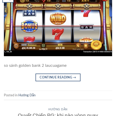
so sánh golden bank 2 laucuagame
CONTINUE READING
→
Posted in
Hướng Dẫn
HƯỚNG DẪN
Quyết Chiến PG: khi nào vòng quay