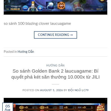
so sánh 100 blazing clover laucuagame
CONTINUE READING
→
Posted in
Hướng Dẫn
HƯỚNG DẪN
So sánh Golden Bank 2 laucuagame: Bí
quyết phá két săn thưởng 10.000x từ JILI
POSTED ON
AUGUST 5, 2026
BY
ĐỘI NGŨ LC79
05
Aug