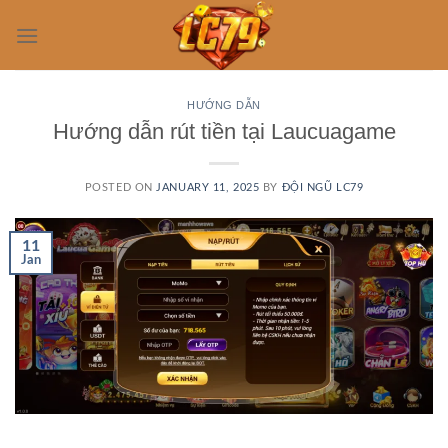
Skip
to
content
HƯỚNG DẪN
Hướng dẫn rút tiền tại Laucuagame
POSTED ON
JANUARY 11, 2025
BY
ĐỘI NGŨ LC79
11
Jan