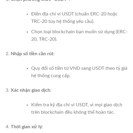
Điền địa chỉ ví USDT (chuẩn ERC-20 hoặc
TRC-20 tùy hệ thống yêu cầu).
Chọn loại blockchain bạn muốn sử dụng (ERC-
20, TRC-20).
Nhập số tiền cần rút
:
Quy đổi số tiền từ VND sang USDT theo tỷ giá
hệ thống cung cấp.
Xác nhận giao dịch
:
Kiểm tra kỹ địa chỉ ví USDT, vì mọi giao dịch
trên blockchain đều không thể hoàn tác.
Thời gian xử lý
: