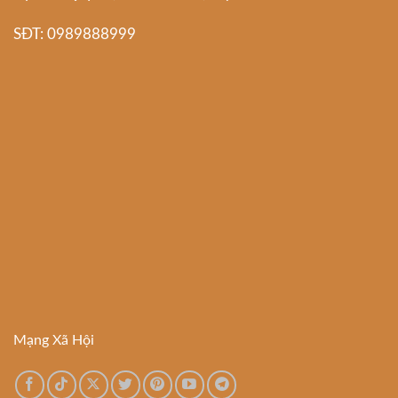
SĐT: 0989888999
Mạng Xã Hội