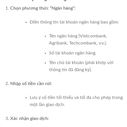
Chọn phương thức “Ngân hàng”
:
Điền thông tin tài khoản ngân hàng bao gồm:
Tên ngân hàng (Vietcombank,
Agribank, Techcombank, v.v.).
Số tài khoản ngân hàng.
Tên chủ tài khoản (phải khớp với
thông tin đã đăng ký).
Nhập số tiền cần rút
:
Lưu ý số tiền tối thiểu và tối đa cho phép trong
một lần giao dịch.
Xác nhận giao dịch
: