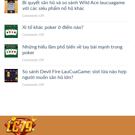
Quyết
Bí quyết săn hũ và so sánh Wild Ace laucuagame
Chiến
với các siêu phẩm nổ hũ khác
so
on
Comments Off
với
Bí
Fortune
quyết
Xì tố khác poker ở điểm nào?
Tiger:
săn
khác
on
Comments Off
hũ
nhau
Xì
và
ở
tố
Những hiểu lầm phổ biến về tay bài mạnh trong
so
cách
khác
sánh
poker
vào
poker
Wild
cao
on
Comments Off
ở
Ace
trào
Những
điểm
laucuagame
hiểu
nào?
So sánh Devil Fire LauCuaGame: slot lửa nào hợp
với
lầm
người muốn săn hũ lớn?
các
phổ
siêu
on
Comments Off
biến
phẩm
So
về
nổ
sánh
tay
hũ
Devil
bài
khác
Fire
mạnh
LauCuaGame:
trong
slot
poker
lửa
nào
hợp