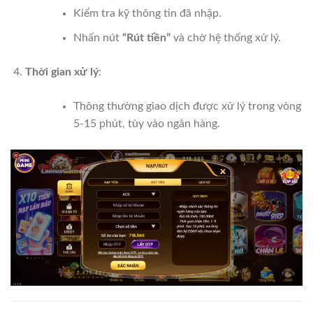
Kiểm tra kỹ thông tin đã nhập.
Nhấn nút
“Rút tiền”
và chờ hệ thống xử lý.
Thời gian xử lý
:
Thông thường giao dịch được xử lý trong vòng
5-15 phút, tùy vào ngân hàng.