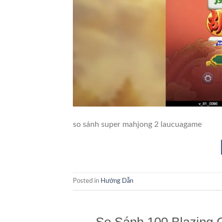
so sánh super mahjong 2 laucuagame
Posted in
Hướng Dẫn
So Sánh 100 Blazing