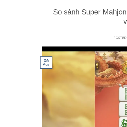
So sánh Super Mahjong
v
POSTED
06
Aug