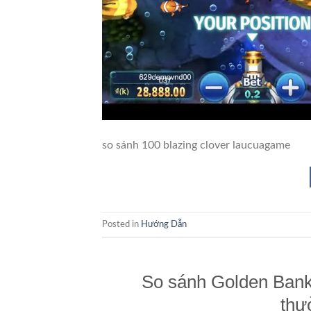
so sánh 100 blazing clover laucuagame
Posted in
Hướng Dẫn
So sánh Golden Bank 
thư