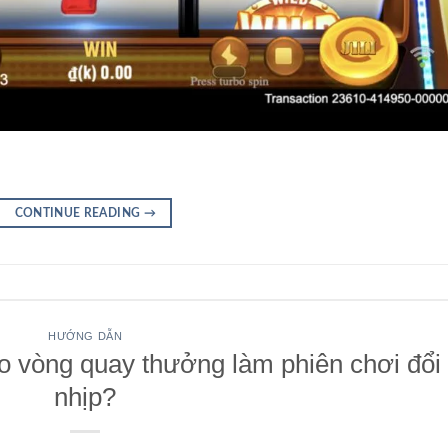
CONTINUE READING
→
HƯỚNG DẪN
o vòng quay thưởng làm phiên chơi đổi
nhịp?