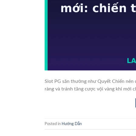
Slot PG săn thưởng như Quyết Chiến nên ch
ràng và tránh tăng cược vội vàng khi mới c
Posted in
Hướng Dẫn