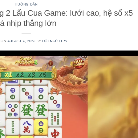
HƯỚNG DẪN
 2 Lẩu Cua Game: lưới cao, hệ số x5
à nhịp thắng lớn
 ON
AUGUST 6, 2026
BY
ĐỘI NGŨ LC79