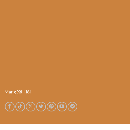
Mạng Xã Hội