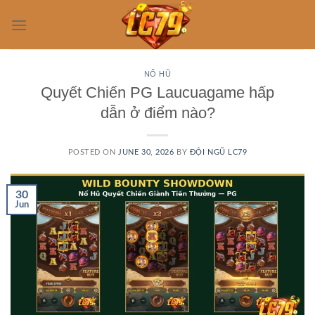
Skip
to
content
NỔ HŨ
Quyết Chiến PG Laucuagame hấp
dẫn ở điểm nào?
POSTED ON
JUNE 30, 2026
BY
ĐỘI NGŨ LC79
30
Jun