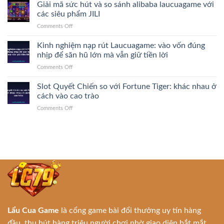
lỗi
Giải mã sức hút và so sánh alibaba laucuagame với
gì
người
khác
các siêu phẩm JILI
mới
các
on
Comments Off
hay
slot
Giải
mắc
PG
mã
khi
Kinh nghiệm nạp rút Laucuagame: vào vốn đúng
khác?
sức
chơi
nhịp để săn hũ lớn mà vẫn giữ tiền lời
hút
baccarat
on
Comments Off
và
Kinh
so
nghiệm
Slot Quyết Chiến so với Fortune Tiger: khác nhau ở
sánh
nạp
alibaba
cách vào cao trào
rút
laucuagame
on
Comments Off
Laucuagame:
với
Slot
vào
các
Quyết
vốn
siêu
Chiến
đúng
phẩm
so
nhịp
JILI
với
để
Fortune
săn
Tiger:
hũ
khác
lớn
nhau
mà
ở
vẫn
cách
giữ
Lẩu Cua Game
là cổng game bài đổi thưởng uy tín hàng
vào
tiền
cao
lời
đầu, thu hút hàng triệu người chơi nhờ giao diện bắt mắt,