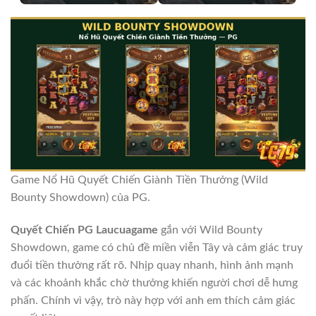
Game Nổ Hũ Quyết Chiến Giành Tiền Thưởng (Wild
Bounty Showdown) của PG.
Quyết Chiến PG Laucuagame
gắn với Wild Bounty
Showdown, game có chủ đề miền viễn Tây và cảm giác truy
đuổi tiền thưởng rất rõ. Nhịp quay nhanh, hình ảnh mạnh
và các khoảnh khắc chờ thưởng khiến người chơi dễ hưng
phấn. Chính vì vậy, trò này hợp với anh em thích cảm giác