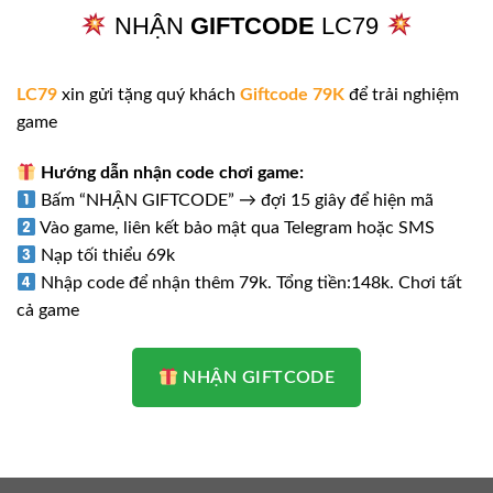
NHẬN
GIFTCODE
LC79
LC79
xin gửi tặng quý khách
Giftcode 79K
để trải nghiệm
game
Hướng dẫn nhận code chơi game:
Bấm “NHẬN GIFTCODE” → đợi 15 giây để hiện mã
Vào game, liên kết bảo mật qua Telegram hoặc SMS
Nạp tối thiểu 69k
Nhập code để nhận thêm 79k. Tổng tiền:148k. Chơi tất
cả game
NHẬN GIFTCODE