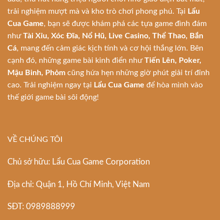
trào
trải nghiệm mượt mà và kho trò chơi phong phú. Tại
Lẩu
Cua Game
, bạn sẽ được khám phá các tựa game đình đám
như
Tài Xỉu, Xóc Đĩa, Nổ Hũ, Live Casino, Thể Thao, Bắn
Cá
, mang đến cảm giác kịch tính và cơ hội thắng lớn. Bên
cạnh đó, những game bài kinh điển như
Tiến Lên, Poker,
Mậu Binh, Phỏm
cũng hứa hẹn những giờ phút giải trí đỉnh
cao. Trải nghiệm ngay tại
Lẩu Cua Game
để hòa mình vào
thế giới game bài sôi động!
VỀ CHÚNG TÔI
Chủ sở hữu: Lẩu Cua Game Corporation
Địa chỉ: Quận 1, Hồ Chí Minh, Việt Nam
SĐT: 0989888999