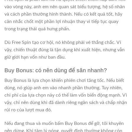
vào vòng này, anh em nên quan sát biểu tượng, hệ số nhân
và cách phần thưởng hình thành. Nếu có kết quả tốt, hãy
cân nhắc chốt một phần lợi nhuận thay vì tiếp tục quay
trong trạng thái quá hưng phấn.
Dù Free Spin tạo cơ hội, nó không phải vé thắng chắc. Vì
vậy, chiến thuật đúng là tận dụng khi xuất hiện, nhưng vẫn
giữ giới hạn vốn như ban đầu.
Buy Bonus: có nên dùng để săn nhanh?
Buy Bonus là lựa chọn khiến phiên chơi tăng tốc. Nếu biết
dùng, nó giúp anh em vào nhanh phần thưởng. Tuy nhiên,
chi phí của lựa chọn này có thể làm vốn biến động mạnh. Vì
vậy, chỉ nên dùng khi đã dành riêng ngân sách và chấp nhận
rủi ro của lượt mua đó.
Nếu đang thua và muốn bấm Buy Bonus để gỡ, tôi khuyên
nên dừng. Khi tâm lý nóng, quyết định thường không còn