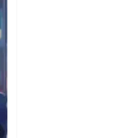
vào
cao
trào