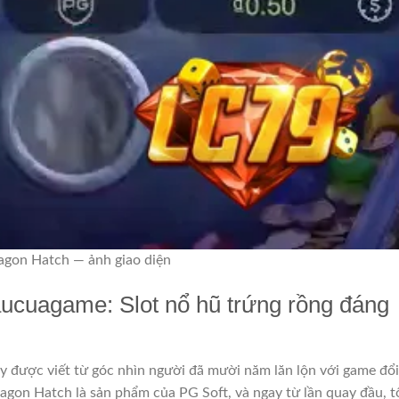
agon Hatch — ảnh giao diện
ucuagame: Slot nổ hũ trứng rồng đáng
y được viết từ góc nhìn người đã mười năm lăn lộn với game đổi
Dragon Hatch là sản phẩm của PG Soft, và ngay từ lần quay đầu, t