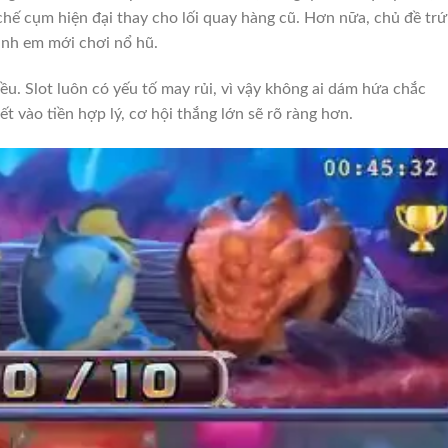
chế cụm hiện đại thay cho lối quay hàng cũ. Hơn nữa, chủ đề tr
anh em mới chơi nổ hũ.
ều. Slot luôn có yếu tố may rủi, vì vậy không ai dám hứa chắc
ết vào tiền hợp lý, cơ hội thắng lớn sẽ rõ ràng hơn.