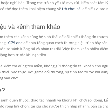
 hoặc nghỉ hẳn. Trong các trò có yếu tố may rủi, kiểm soát tâm l
có thể đọc thêm khái niệm chung về
trò chơi bài
để hiểu vì sao 
iệu và kênh tham khảo
m thêm các kênh cùng hệ sinh thái để đối chiếu thông tin thươn
rang
LC79.one
để nhìn tổng quan cách thương hiệu trình bày sản
ốn so sánh luồng tải và nhận ưu đãi. Việc tham khảo nhiều điể
ộng hơn trước khi nạp tiền.
à kiểm tra đúng tên miền, không gửi thông tin tài khoản cho ng
 thiếu xác thực. Với game đổi thưởng, sự tỉnh táo trước khi đăn
ng ván chơi.
e?
sảnh quen thuộc, thao tác nhanh và không khí chơi sôi động, L
 rộng lựa chọn: tài xỉu cho người thích nhịp nhanh, bắn cá ch