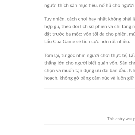
người thích săn mục tiêu, nổ hũ cho người 
Tuy nhiên, cách chơi hay nhất không phải 
hợp gu, theo dõi lịch sử phiên và chỉ tăn
đặt trước ba mốc: vốn tối đa cho phiên, mức
Lẩu Cua Game sẽ tích cực hơn rất nhiều.
Tóm lại, từ góc nhìn người chơi thực tế, L
thắng lớn cho người biết quản vốn. Sân ch
chọn và muốn tận dụng ưu đãi ban đầu. Như
hoạch, không gỡ bằng cảm xúc và luôn giữ 
This entry was 