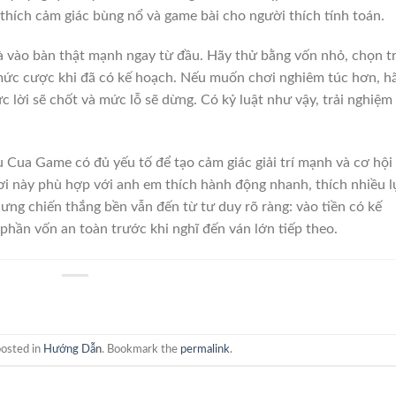
thích cảm giác bùng nổ và game bài cho người thích tính toán.
là vào bàn thật mạnh ngay từ đầu. Hãy thử bằng vốn nhỏ, chọn t
g mức cược khi đã có kế hoạch. Nếu muốn chơi nghiêm túc hơn, h
 lời sẽ chốt và mức lỗ sẽ dừng. Có kỷ luật như vậy, trải nghiệm 
ẩu Cua Game có đủ yếu tố để tạo cảm giác giải trí mạnh và cơ hội
ơi này phù hợp với anh em thích hành động nhanh, thích nhiều l
ng chiến thắng bền vẫn đến từ tư duy rõ ràng: vào tiền có kế
phần vốn an toàn trước khi nghĩ đến ván lớn tiếp theo.
posted in
Hướng Dẫn
. Bookmark the
permalink
.