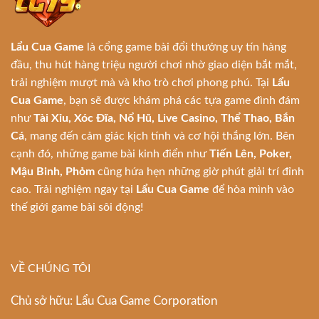
làm
từ
phiên
JILI
chơi
Lẩu Cua Game
là cổng game bài đổi thưởng uy tín hàng
đổi
nhịp?
đầu, thu hút hàng triệu người chơi nhờ giao diện bắt mắt,
trải nghiệm mượt mà và kho trò chơi phong phú. Tại
Lẩu
Cua Game
, bạn sẽ được khám phá các tựa game đình đám
như
Tài Xỉu, Xóc Đĩa, Nổ Hũ, Live Casino, Thể Thao, Bắn
Cá
, mang đến cảm giác kịch tính và cơ hội thắng lớn. Bên
cạnh đó, những game bài kinh điển như
Tiến Lên, Poker,
Mậu Binh, Phỏm
cũng hứa hẹn những giờ phút giải trí đỉnh
cao. Trải nghiệm ngay tại
Lẩu Cua Game
để hòa mình vào
thế giới game bài sôi động!
VỀ CHÚNG TÔI
Chủ sở hữu: Lẩu Cua Game Corporation