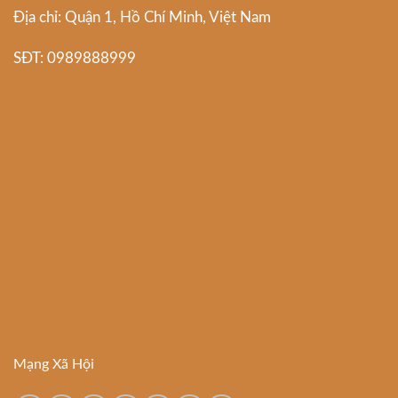
Địa chỉ: Quận 1, Hồ Chí Minh, Việt Nam
SĐT: 0989888999
Mạng Xã Hội