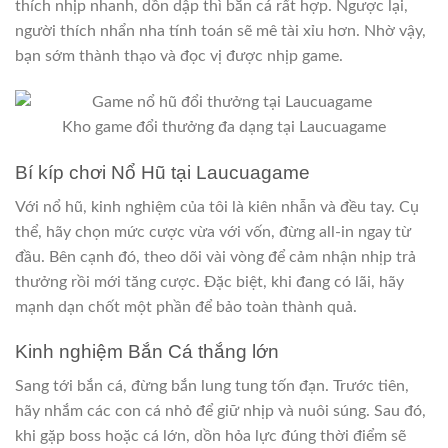
thích nhịp nhanh, dồn dập thì bắn cá rất hợp. Ngược lại,
người thích nhẩn nha tính toán sẽ mê tài xỉu hơn. Nhờ vậy,
bạn sớm thành thạo và đọc vị được nhịp game.
Kho game đổi thưởng đa dạng tại Laucuagame
Bí kíp chơi Nổ Hũ tại Laucuagame
Với nổ hũ, kinh nghiệm của tôi là kiên nhẫn và đều tay. Cụ
thể, hãy chọn mức cược vừa với vốn, đừng all-in ngay từ
đầu. Bên cạnh đó, theo dõi vài vòng để cảm nhận nhịp trả
thưởng rồi mới tăng cược. Đặc biệt, khi đang có lãi, hãy
mạnh dạn chốt một phần để bảo toàn thành quả.
Kinh nghiệm Bắn Cá thắng lớn
Sang tới bắn cá, đừng bắn lung tung tốn đạn. Trước tiên,
hãy nhắm các con cá nhỏ để giữ nhịp và nuôi súng. Sau đó,
khi gặp boss hoặc cá lớn, dồn hỏa lực đúng thời điểm sẽ