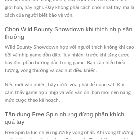
giới hạn, hãy nghỉ. Đây không phải cách chơi nhát tay, mà là
cách của người biết bảo vệ vốn.
Chọn Wild Bounty Showdown khi thích nhịp săn
thưởng
Wild Bounty Showdown hợp với người thích không khí cao
bồi và nhịp game dồn dập. Tuy nhiên, trước khi tăng cược,
hãy đọc phần hướng dẫn trong game. Bạn cần hiểu biểu
tượng, vòng thưởng và các nút điều khiển.
Nếu mới vào phiên, hãy cược vừa phải để quan sát. Khi
cảm thấy game hợp nhịp và vốn vẫn ổn, bạn mới nên nâng
mức cược theo kế hoạch.
Tận dụng Free Spin nhưng đừng phấn khích
quá tay
Free Spin là lúc nhiều người kỳ vọng nhất. Khi vòng thưởng