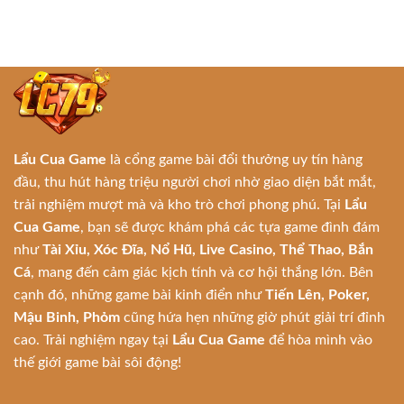
PG
lửa
Quyết
nào
Chiến:
hợp
review
người
độ
muốn
biến
săn
động
hũ
và
lớn?
cảm
giác
Lẩu Cua Game
là cổng game bài đổi thưởng uy tín hàng
chờ
bonus
đầu, thu hút hàng triệu người chơi nhờ giao diện bắt mắt,
trải nghiệm mượt mà và kho trò chơi phong phú. Tại
Lẩu
Cua Game
, bạn sẽ được khám phá các tựa game đình đám
như
Tài Xỉu, Xóc Đĩa, Nổ Hũ, Live Casino, Thể Thao, Bắn
Cá
, mang đến cảm giác kịch tính và cơ hội thắng lớn. Bên
cạnh đó, những game bài kinh điển như
Tiến Lên, Poker,
Mậu Binh, Phỏm
cũng hứa hẹn những giờ phút giải trí đỉnh
cao. Trải nghiệm ngay tại
Lẩu Cua Game
để hòa mình vào
thế giới game bài sôi động!