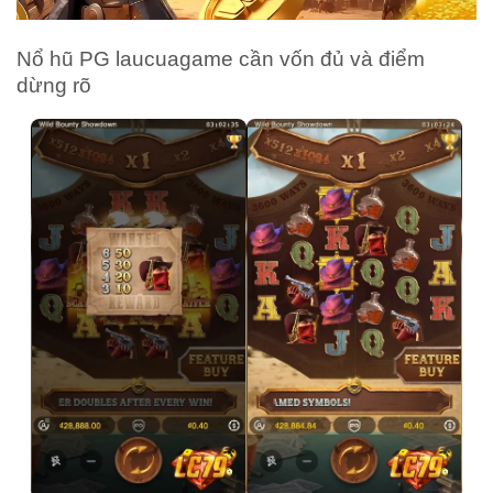
Nổ hũ PG laucuagame cần vốn đủ và điểm
dừng rõ