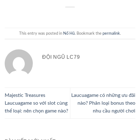
This entry was posted in
Nổ Hũ
. Bookmark the
permalink
.
ĐỘI NGŨ LC79
Majestic Treasures
Laucuagame có những ưu đãi
Laucuagame so với slot cùng
nào? Phân loại bonus theo
thể loại: nên chọn game nào?
nhu cầu người chơi