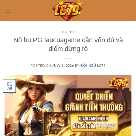
Skip
to
content
NỔ HŨ
Nổ hũ PG laucuagame cần vốn đủ và
điểm dừng rõ
POSTED ON
JULY 1, 2026
BY
ĐỘI NGŨ LC79
01
Jul