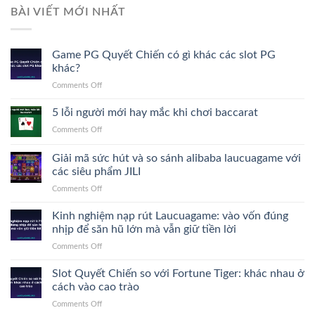
BÀI VIẾT MỚI NHẤT
Game PG Quyết Chiến có gì khác các slot PG
khác?
on
Comments Off
Game
PG
5 lỗi người mới hay mắc khi chơi baccarat
Quyết
on
Comments Off
Chiến
5
có
lỗi
Giải mã sức hút và so sánh alibaba laucuagame với
gì
người
khác
các siêu phẩm JILI
mới
các
on
Comments Off
hay
slot
Giải
mắc
PG
mã
khi
Kinh nghiệm nạp rút Laucuagame: vào vốn đúng
khác?
sức
chơi
nhịp để săn hũ lớn mà vẫn giữ tiền lời
hút
baccarat
on
Comments Off
và
Kinh
so
nghiệm
Slot Quyết Chiến so với Fortune Tiger: khác nhau ở
sánh
nạp
alibaba
cách vào cao trào
rút
laucuagame
on
Comments Off
Laucuagame:
với