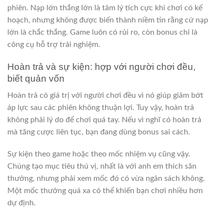
phiên. Nạp lớn thắng lớn là tâm lý tích cực khi chơi có kế
hoạch, nhưng không được biến thành niềm tin rằng cứ nạp
lớn là chắc thắng. Game luôn có rủi ro, còn bonus chỉ là
công cụ hỗ trợ trải nghiệm.
Hoàn trả và sự kiện: hợp với người chơi đều,
biết quản vốn
Hoàn trả có giá trị với người chơi đều vì nó giúp giảm bớt
áp lực sau các phiên không thuận lợi. Tuy vậy, hoàn trả
không phải lý do để chơi quá tay. Nếu vì nghĩ có hoàn trả
mà tăng cược liên tục, bạn đang dùng bonus sai cách.
Sự kiện theo game hoặc theo mốc nhiệm vụ cũng vậy.
Chúng tạo mục tiêu thú vị, nhất là với anh em thích săn
thưởng, nhưng phải xem mốc đó có vừa ngân sách không.
Một mốc thưởng quá xa có thể khiến bạn chơi nhiều hơn
dự định.