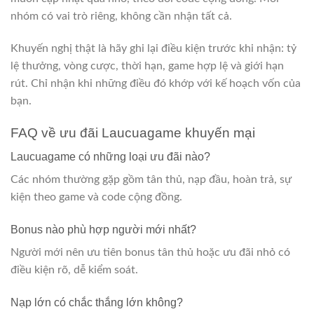
nhóm có vai trò riêng, không cần nhận tất cả.
Khuyến nghị thật là hãy ghi lại điều kiện trước khi nhận: tỷ
lệ thưởng, vòng cược, thời hạn, game hợp lệ và giới hạn
rút. Chỉ nhận khi những điều đó khớp với kế hoạch vốn của
bạn.
FAQ về ưu đãi Laucuagame khuyến mại
Laucuagame có những loại ưu đãi nào?
Các nhóm thường gặp gồm tân thủ, nạp đầu, hoàn trả, sự
kiện theo game và code cộng đồng.
Bonus nào phù hợp người mới nhất?
Người mới nên ưu tiên bonus tân thủ hoặc ưu đãi nhỏ có
điều kiện rõ, dễ kiểm soát.
Nạp lớn có chắc thắng lớn không?