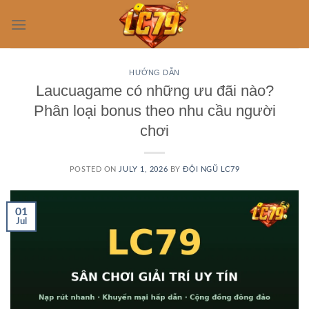
Skip
to
content
HƯỚNG DẪN
Laucuagame có những ưu đãi nào?
Phân loại bonus theo nhu cầu người
chơi
POSTED ON
JULY 1, 2026
BY
ĐỘI NGŨ LC79
01
Jul