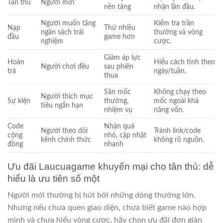
Tân thủ
Người mới
nền tảng
nhận lần đầu.
Người muốn tăng
Kiểm tra trần
Nạp
Thử nhiều
ngân sách trải
thưởng và vòng
đầu
game hơn
nghiệm
cược.
Giảm áp lực
Hoàn
Hiểu cách tính theo
Người chơi đều
sau phiên
trả
ngày/tuần.
thua
Săn mốc
Không chạy theo
Người thích mục
Sự kiện
thưởng,
mốc ngoài khả
tiêu ngắn hạn
nhiệm vụ
năng vốn.
Code
Nhận quà
Người theo dõi
Tránh link/code
cộng
nhỏ, cập nhật
kênh chính thức
không rõ nguồn.
đồng
nhanh
Ưu đãi Laucuagame khuyến mại cho tân thủ: dễ
hiểu là ưu tiên số một
Người mới thường bị hút bởi những dòng thưởng lớn.
Nhưng nếu chưa quen giao diện, chưa biết game nào hợp
mình và chưa hiểu vòng cược, hãy chọn ưu đãi đơn giản