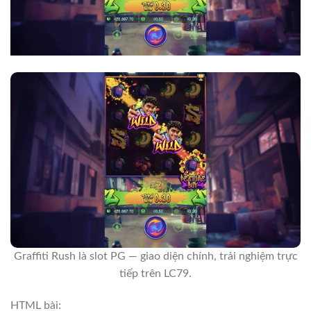
Graffiti Rush là slot PG — giao diện chính, trải nghiệm trực
tiếp trên LC79.
HTML bài: