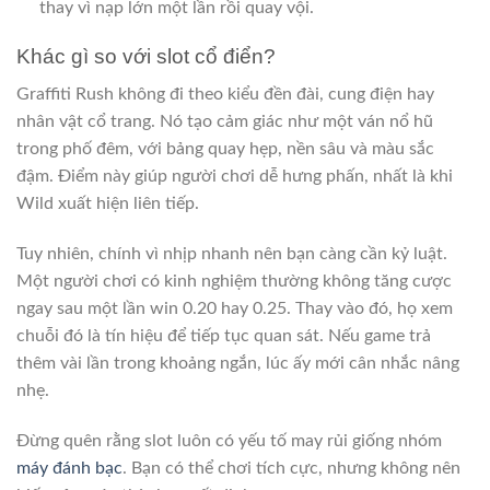
thay vì nạp lớn một lần rồi quay vội.
Khác gì so với slot cổ điển?
Graffiti Rush không đi theo kiểu đền đài, cung điện hay
nhân vật cổ trang. Nó tạo cảm giác như một ván nổ hũ
trong phố đêm, với bảng quay hẹp, nền sâu và màu sắc
đậm. Điểm này giúp người chơi dễ hưng phấn, nhất là khi
Wild xuất hiện liên tiếp.
Tuy nhiên, chính vì nhịp nhanh nên bạn càng cần kỷ luật.
Một người chơi có kinh nghiệm thường không tăng cược
ngay sau một lần win 0.20 hay 0.25. Thay vào đó, họ xem
chuỗi đó là tín hiệu để tiếp tục quan sát. Nếu game trả
thêm vài lần trong khoảng ngắn, lúc ấy mới cân nhắc nâng
nhẹ.
Đừng quên rằng slot luôn có yếu tố may rủi giống nhóm
máy đánh bạc
. Bạn có thể chơi tích cực, nhưng không nên