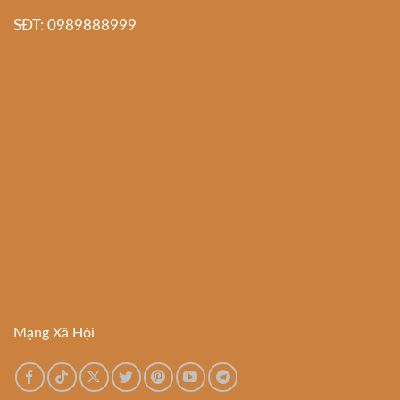
SĐT: 0989888999
Mạng Xã Hội