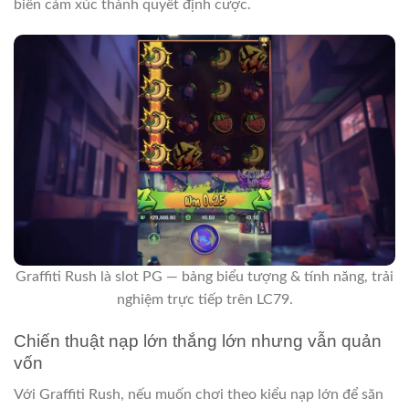
biến cảm xúc thành quyết định cược.
Graffiti Rush là slot PG — bảng biểu tượng & tính năng, trải
nghiệm trực tiếp trên LC79.
Chiến thuật nạp lớn thắng lớn nhưng vẫn quản
vốn
Với Graffiti Rush, nếu muốn chơi theo kiểu nạp lớn để săn