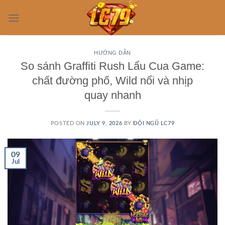
Skip
to
content
HƯỚNG DẪN
So sánh Graffiti Rush Lẩu Cua Game:
chất đường phố, Wild nổi và nhịp
quay nhanh
POSTED ON
JULY 9, 2026
BY
ĐỘI NGŨ LC79
09
Jul