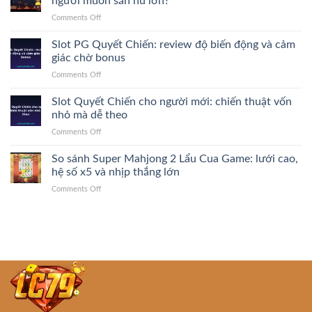
người muốn săn hũ lớn?
phổ
on
Comments Off
biến
So
về
sánh
Slot PG Quyết Chiến: review độ biến động và cảm
tay
Devil
bài
giác chờ bonus
Fire
mạnh
on
Comments Off
LauCuaGame:
trong
Slot
slot
poker
PG
Slot Quyết Chiến cho người mới: chiến thuật vốn
lửa
Quyết
nào
nhỏ mà dễ theo
Chiến:
hợp
on
Comments Off
review
người
Slot
độ
muốn
Quyết
So sánh Super Mahjong 2 Lẩu Cua Game: lưới cao,
biến
săn
Chiến
động
hệ số x5 và nhịp thắng lớn
hũ
cho
và
lớn?
on
Comments Off
người
cảm
So
mới:
giác
sánh
chiến
chờ
Super
thuật
bonus
Mahjong
vốn
2
nhỏ
Lẩu
mà
Cua
dễ
Game:
theo
lưới
cao,