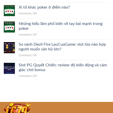
Bí
quyết
Xì tố khác poker ở điểm nào?
săn
on
Comments Off
hũ
Xì
và
tố
Những hiểu lầm phổ biến về tay bài mạnh trong
so
khác
sánh
poker
poker
Wild
on
Comments Off
ở
Ace
Những
điểm
laucuagame
hiểu
nào?
So sánh Devil Fire LauCuaGame: slot lửa nào hợp
với
lầm
người muốn săn hũ lớn?
các
phổ
siêu
on
Comments Off
biến
phẩm
So
về
nổ
sánh
Slot PG Quyết Chiến: review độ biến động và cảm
tay
hũ
Devil
bài
giác chờ bonus
khác
Fire
mạnh
on
Comments Off
LauCuaGame:
trong
Slot
slot
poker
PG
lửa
Quyết
nào
Chiến:
hợp
review
người
độ
muốn
biến
săn
động
hũ