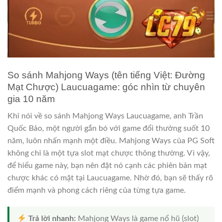
So sánh Mahjong Ways (tên tiếng Việt: Đường
Mạt Chược) Laucuagame: góc nhìn từ chuyên
gia 10 năm
Khi nói về so sánh Mahjong Ways Laucuagame, anh Trần
Quốc Bảo, một người gắn bó với game đổi thưởng suốt 10
năm, luôn nhấn mạnh một điều. Mahjong Ways của PG Soft
không chỉ là một tựa slot mạt chược thông thường. Vì vậy,
để hiểu game này, bạn nên đặt nó cạnh các phiên bản mạt
chược khác có mặt tại Laucuagame. Nhờ đó, bạn sẽ thấy rõ
điểm mạnh và phong cách riêng của từng tựa game.
Trả lời nhanh:
Mahjong Ways là game nổ hũ (slot)