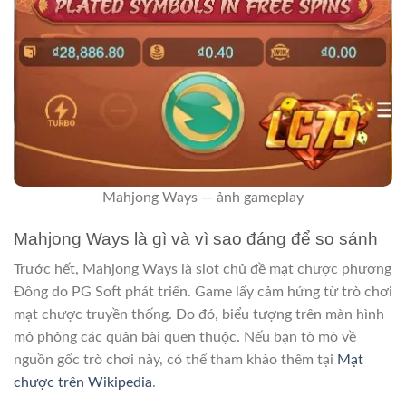
Mahjong Ways — ảnh gameplay
Mahjong Ways là gì và vì sao đáng để so sánh
Trước hết, Mahjong Ways là slot chủ đề mạt chược phương
Đông do PG Soft phát triển. Game lấy cảm hứng từ trò chơi
mạt chược truyền thống. Do đó, biểu tượng trên màn hình
mô phỏng các quân bài quen thuộc. Nếu bạn tò mò về
nguồn gốc trò chơi này, có thể tham khảo thêm tại
Mạt
chược trên Wikipedia
.