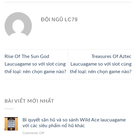
ĐỘI NGŨ LC79
Rise Of The Sun God
Treasures Of Aztec
Laucuagame so với slot cùng
Laucuagame so với slot cùng
thể loại: nên chọn game nào?
thể loại: nên chọn game nào?
BÀI VIẾT MỚI NHẤT
Bí quyết săn hũ và so sánh Wild Ace laucuagame
với các siêu phẩm nổ hũ khác
on
Comments Off