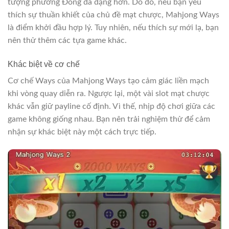
tượng phương Đông đa dạng hơn. Do đó, nếu bạn yêu
thích sự thuần khiết của chủ đề mạt chược, Mahjong Ways
là điểm khởi đầu hợp lý. Tuy nhiên, nếu thích sự mới lạ, bạn
nên thử thêm các tựa game khác.
Khác biệt về cơ chế
Cơ chế Ways của Mahjong Ways tạo cảm giác liền mạch
khi vòng quay diễn ra. Ngược lại, một vài slot mạt chược
khác vẫn giữ payline cố định. Vì thế, nhịp độ chơi giữa các
game không giống nhau. Bạn nên trải nghiệm thử để cảm
nhận sự khác biệt này một cách trực tiếp.