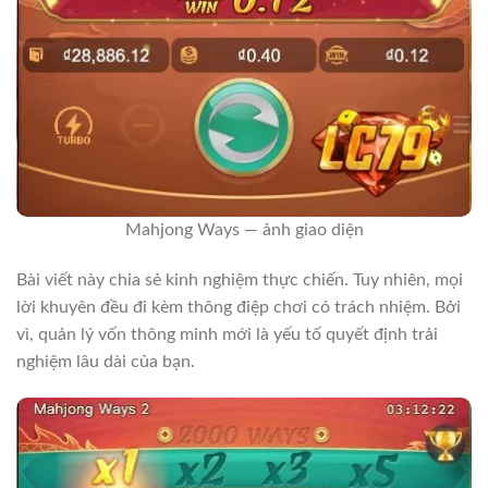
Mahjong Ways — ảnh giao diện
Bài viết này chia sẻ kinh nghiệm thực chiến. Tuy nhiên, mọi
lời khuyên đều đi kèm thông điệp chơi có trách nhiệm. Bởi
vì, quản lý vốn thông minh mới là yếu tố quyết định trải
nghiệm lâu dài của bạn.