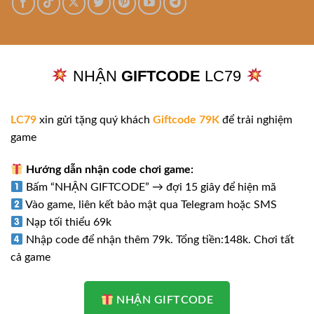
NHẬN
GIFTCODE
LC79
LC79
xin gửi tặng quý khách
Giftcode 79K
để trải nghiệm
game
Hướng dẫn nhận code chơi game:
Bấm “NHẬN GIFTCODE” → đợi 15 giây để hiện mã
Vào game, liên kết bảo mật qua Telegram hoặc SMS
Nạp tối thiểu 69k
Nhập code để nhận thêm 79k. Tổng tiền:148k. Chơi tất
cả game
NHẬN GIFTCODE