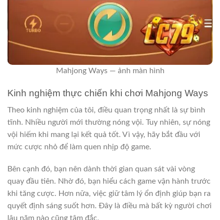
Mahjong Ways — ảnh màn hình
Kinh nghiệm thực chiến khi chơi Mahjong Ways
Theo kinh nghiệm của tôi, điều quan trọng nhất là sự bình
tĩnh. Nhiều người mới thường nóng vội. Tuy nhiên, sự nóng
vội hiếm khi mang lại kết quả tốt. Vì vậy, hãy bắt đầu với
mức cược nhỏ để làm quen nhịp độ game.
Bên cạnh đó, bạn nên dành thời gian quan sát vài vòng
quay đầu tiên. Nhờ đó, bạn hiểu cách game vận hành trước
khi tăng cược. Hơn nữa, việc giữ tâm lý ổn định giúp bạn ra
quyết định sáng suốt hơn. Đây là điều mà bất kỳ người chơi
lâu năm nào cũng tâm đắc.