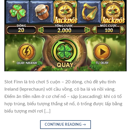
Slot Finn là trò chơi 5 cuộn – 20 dòng, chủ đề yêu tinh
Ireland (leprechaun) với cầu vồng, cỏ ba lá và nồi vàng.
Điểm ăn tiền nằm ở cơ chế nổ – sập (cascading): khi có tổ
hợp trúng, biểu tượng thắng sẽ nổ, ô trống được lấp bằng
biểu tượng mới rơi […]
CONTINUE READING
→