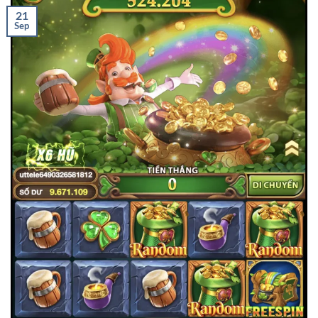
21
Sep