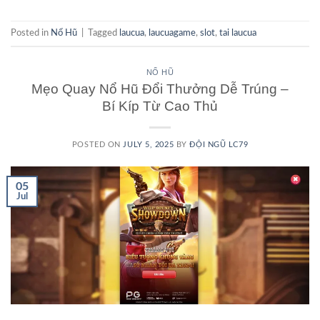
Posted in
Nổ Hũ
|
Tagged
laucua
,
laucuagame
,
slot
,
tai laucua
NỔ HŨ
Mẹo Quay Nổ Hũ Đổi Thưởng Dễ Trúng –
Bí Kíp Từ Cao Thủ
POSTED ON
JULY 5, 2025
BY
ĐỘI NGŨ LC79
05
Jul