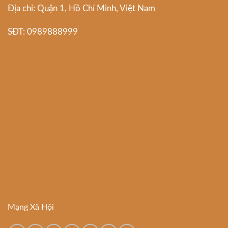
Địa chỉ: Quận 1, Hồ Chí Minh, Việt Nam
SĐT: 0989888999
Mạng Xã Hội