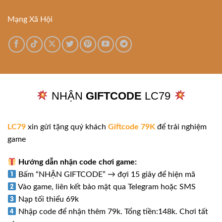
Mạng Xã Hội
NHẬN
GIFTCODE
LC79
LC79
xin gửi tặng quý khách
Giftcode 79K
để trải nghiệm
game
Hướng dẫn nhận code chơi game:
Bấm “NHẬN GIFTCODE” → đợi 15 giây để hiện mã
Vào game, liên kết bảo mật qua Telegram hoặc SMS
Nạp tối thiểu 69k
Nhập code để nhận thêm 79k. Tổng tiền:148k. Chơi tất