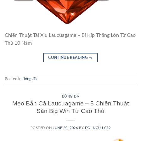
Chiến Thuật Tài Xỉu Laucuagame – Bí Kíp Thắng Lớn Từ Cao
Thủ 10 Năm
CONTINUE READING
→
Posted in
Bóng đá
BÓNG ĐÁ
Mẹo Bắn Cá Laucuagame – 5 Chiến Thuật
Săn Big Win Từ Cao Thủ
POSTED ON
JUNE 20, 2026
BY
ĐỘI NGŨ LC79