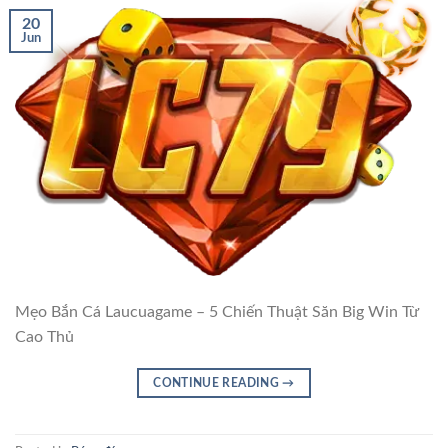
20
Jun
Mẹo Bắn Cá Laucuagame – 5 Chiến Thuật Săn Big Win Từ
Cao Thủ
CONTINUE READING
→