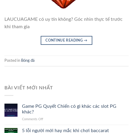
LAUCUAGAME có uy tín không? Góc nhìn thực tế trước
khi tham gia
CONTINUE READING
→
Posted in
Bóng đá
BÀI VIẾT MỚI NHẤT
Game PG Quyết Chiến có gì khác các slot PG
khác?
on
Comments Off
Game
PG
5 lỗi người mới hay mắc khi chơi baccarat