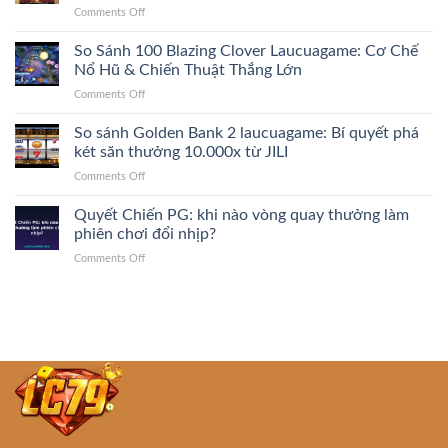
on
Comments Off
người
So
mới:
sánh
So Sánh 100 Blazing Clover Laucuagame: Cơ Chế
chiến
Super
thuật
Nổ Hũ & Chiến Thuật Thắng Lớn
Mahjong
vốn
on
Comments Off
2
nhỏ
So
Lẩu
mà
Sánh
So sánh Golden Bank 2 laucuagame: Bí quyết phá
Cua
dễ
100
Game:
két săn thưởng 10.000x từ JILI
theo
Blazing
lưới
on
Comments Off
Clover
cao,
So
Laucuagame:
hệ
sánh
Quyết Chiến PG: khi nào vòng quay thưởng làm
Cơ
số
Golden
Chế
phiên chơi đổi nhịp?
x5
Bank
Nổ
và
on
Comments Off
2
Hũ
nhịp
Quyết
laucuagame:
&
thắng
Chiến
Bí
Chiến
lớn
PG:
quyết
Thuật
khi
phá
Thắng
nào
két
Lớn
vòng
săn
quay
thưởng
thưởng
10.000x
làm
từ
phiên
JILI
chơi