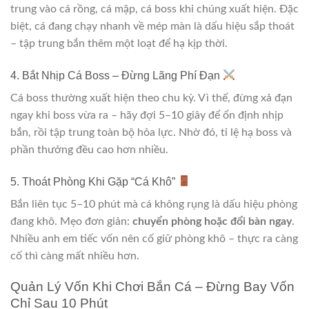
trung vào cá rồng, cá mập, cá boss khi chúng xuất hiện. Đặc
biệt, cá đang chạy nhanh về mép màn là dấu hiệu sắp thoát
– tập trung bắn thêm một loạt để hạ kịp thời.
4. Bắt Nhịp Cá Boss – Đừng Lãng Phí Đạn
Cá boss thường xuất hiện theo chu kỳ. Vì thế, đừng xả đạn
ngay khi boss vừa ra – hãy đợi 5–10 giây để ổn định nhịp
bắn, rồi tập trung toàn bộ hỏa lực. Nhờ đó, tỉ lệ hạ boss và
phần thưởng đều cao hơn nhiều.
5. Thoát Phòng Khi Gặp “Cá Khô”
Bắn liên tục 5–10 phút mà cá không rụng là dấu hiệu phòng
đang khô. Mẹo đơn giản:
chuyển phòng hoặc đổi bàn ngay
.
Nhiều anh em tiếc vốn nên cố giữ phòng khô – thực ra càng
cố thì càng mất nhiều hơn.
Quản Lý Vốn Khi Chơi Bắn Cá – Đừng Bay Vốn
Chỉ Sau 10 Phút