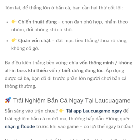
Tóm lại, để thắng lớn ở bắn cá, bạn cần hai thứ cốt lõi:
Chiến thuật đúng
– chọn đạn phù hợp, nhắm theo
nhóm, đổi phòng khi cá khô.
Quản vốn chặt
– đặt mục tiêu thắng/thua rõ ràng,
không cố gỡ.
Ba điều kiện thắng bền vững:
chia vốn thông minh / không
all-in boss khi thiếu vốn / biết dừng đúng lúc
. Áp dụng
được cả ba, bạn đã đi trước phần lớn người chơi bắn cá
thông thường.
Trải Nghiệm Bắn Cá Ngay Tại Laucuagame
Sẵn sàng vào trận chưa?
Tải app Laucuagame ngay
để
trải nghiệm bắn cá mượt mà, thưởng hấp dẫn. Đừng quên
nhận giftcode
trước khi vào game – có lợi thế ngay từ đầu!