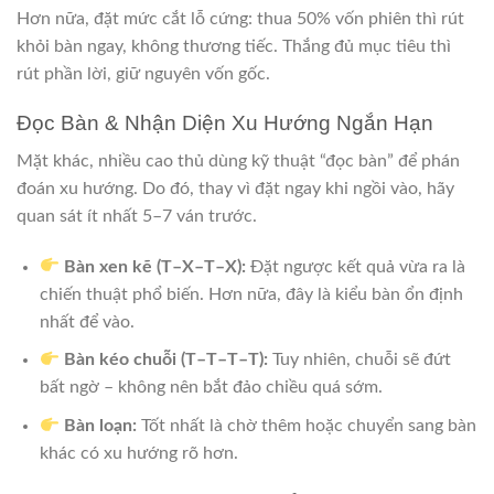
Hơn nữa, đặt mức cắt lỗ cứng: thua 50% vốn phiên thì rút
khỏi bàn ngay, không thương tiếc. Thắng đủ mục tiêu thì
rút phần lời, giữ nguyên vốn gốc.
Đọc Bàn & Nhận Diện Xu Hướng Ngắn Hạn
Mặt khác, nhiều cao thủ dùng kỹ thuật “đọc bàn” để phán
đoán xu hướng. Do đó, thay vì đặt ngay khi ngồi vào, hãy
quan sát ít nhất 5–7 ván trước.
Bàn xen kẽ (T–X–T–X):
Đặt ngược kết quả vừa ra là
chiến thuật phổ biến. Hơn nữa, đây là kiểu bàn ổn định
nhất để vào.
Bàn kéo chuỗi (T–T–T–T):
Tuy nhiên, chuỗi sẽ đứt
bất ngờ – không nên bắt đảo chiều quá sớm.
Bàn loạn:
Tốt nhất là chờ thêm hoặc chuyển sang bàn
khác có xu hướng rõ hơn.