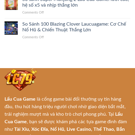
Chiến
động
hệ số x5 và nhịp thắng lớn
hũ
cho
và
lớn?
on
Comments Off
người
cảm
So
mới:
giác
sánh
So Sánh 100 Blazing Clover Laucuagame: Cơ Chế
chiến
chờ
Super
thuật
Nổ Hũ & Chiến Thuật Thắng Lớn
bonus
Mahjong
vốn
on
Comments Off
2
nhỏ
So
Lẩu
mà
Sánh
Cua
dễ
100
Game:
theo
Blazing
lưới
Clover
cao,
Laucuagame:
hệ
Cơ
số
Chế
x5
Nổ
và
Hũ
nhịp
&
thắng
Lẩu Cua Game
là cổng game bài đổi thưởng uy tín hàng
Chiến
lớn
Thuật
đầu, thu hút hàng triệu người chơi nhờ giao diện bắt mắt,
Thắng
trải nghiệm mượt mà và kho trò chơi phong phú. Tại
Lẩu
Lớn
Cua Game
, bạn sẽ được khám phá các tựa game đình đám
như
Tài Xỉu, Xóc Đĩa, Nổ Hũ, Live Casino, Thể Thao, Bắn