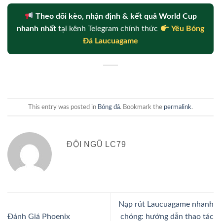
Theo dõi kèo, nhận định & kết quả World Cup
nhanh nhất
tại kênh Telegram chính thức
Yêu Bóng
Đá Laucuagame
This entry was posted in
Bóng đá
. Bookmark the
permalink
.
ĐỘI NGŨ LC79
Nạp rút Laucuagame nhanh
Đánh Giá Phoenix
chóng: hướng dẫn thao tác