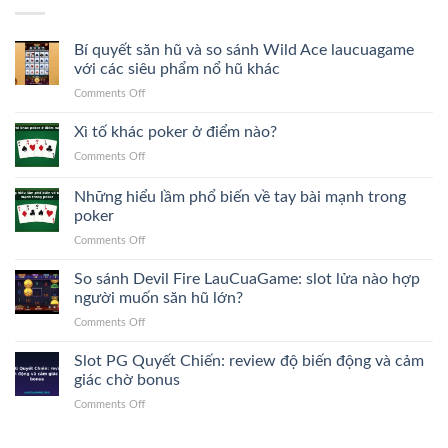
Bí quyết săn hũ và so sánh Wild Ace laucuagame
với các siêu phẩm nổ hũ khác
on
Comments Off
Bí
quyết
Xì tố khác poker ở điểm nào?
săn
on
Comments Off
hũ
Xì
và
tố
Những hiểu lầm phổ biến về tay bài mạnh trong
so
khác
sánh
poker
poker
Wild
on
Comments Off
ở
Ace
Những
điểm
laucuagame
hiểu
nào?
So sánh Devil Fire LauCuaGame: slot lửa nào hợp
với
lầm
người muốn săn hũ lớn?
các
phổ
siêu
on
Comments Off
biến
phẩm
So
về
nổ
sánh
Slot PG Quyết Chiến: review độ biến động và cảm
tay
hũ
Devil
bài
giác chờ bonus
khác
Fire
mạnh
on
Comments Off
LauCuaGame:
trong
Slot
slot
poker
PG
lửa