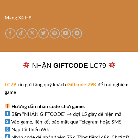
Mạng Xã Hội
NHẬN
GIFTCODE
LC79
LC79
xin gửi tặng quý khách
Giftcode 79K
để trải nghiệm
game
Hướng dẫn nhận code chơi game:
Bấm “NHẬN GIFTCODE” → đợi 15 giây để hiện mã
Vào game, liên kết bảo mật qua Telegram hoặc SMS
Nạp tối thiểu 69k
Nhập code để nhận thêm 79k. Tổng tiền:148k. Chơi tất