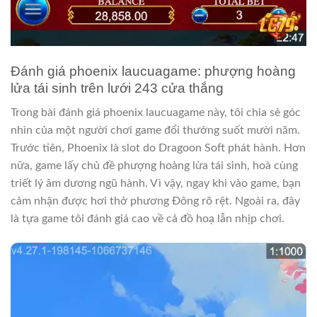
Đánh giá phoenix laucuagame: phượng hoàng
lửa tái sinh trên lưới 243 cửa thắng
Trong bài đánh giá phoenix laucuagame này, tôi chia sẻ góc
nhìn của một người chơi game đổi thưởng suốt mười năm.
Trước tiên, Phoenix là slot do Dragoon Soft phát hành. Hơn
nữa, game lấy chủ đề phượng hoàng lửa tái sinh, hoà cùng
triết lý âm dương ngũ hành. Vì vậy, ngay khi vào game, bạn
cảm nhận được hơi thở phương Đông rõ rệt. Ngoài ra, đây
là tựa game tôi đánh giá cao về cả đồ hoạ lẫn nhịp chơi.