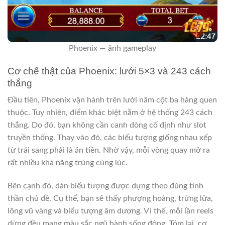
Phoenix — ảnh gameplay
Cơ chế thật của Phoenix: lưới 5×3 và 243 cách
thắng
Đầu tiên, Phoenix vận hành trên lưới năm cột ba hàng quen
thuộc. Tuy nhiên, điểm khác biệt nằm ở hệ thống 243 cách
thắng. Do đó, bạn không cần canh dòng cố định như slot
truyền thống. Thay vào đó, các biểu tượng giống nhau xếp
từ trái sang phải là ăn tiền. Nhờ vậy, mỗi vòng quay mở ra
rất nhiều khả năng trúng cùng lúc.
Bên cạnh đó, dàn biểu tượng được dựng theo đúng tinh
thần chủ đề. Cụ thể, bạn sẽ thấy phượng hoàng, trứng lửa,
lông vũ vàng và biểu tượng âm dương. Vì thế, mỗi lần reels
dừng đều mang màu sắc ngũ hành sống động. Tóm lại, cơ