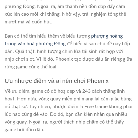
phương Đông. Ngoài ra, âm thanh nền dồn dập đẩy cảm
xúc lên cao mỗi khi thắng. Nhờ vậy, trải nghiệm tổng thể
mượt mà và cuốn hút.
Bạn có thể tìm hiểu thêm về biểu tượng
phượng hoàng
trong văn hoá phương Đông
để hiểu vì sao chủ đề này hấp
dẫn. Quả thật, hình tượng chim lửa tái sinh rất hợp với
nhịp chơi slot. Vì lẽ đó, Phoenix tạo được dấu ấn riêng giữa
rừng game cùng thể loại.
Ưu nhược điểm và ai nên chơi Phoenix
Về ưu điểm, game có đồ hoạ đẹp và 243 cách thắng linh
hoạt. Hơn nữa, vòng quay miễn phí mang lại cảm giác bùng
nổ thật sự. Tuy nhiên, nhược điểm là Free Game không phải
lúc nào cũng dễ vào. Do đó, bạn cần kiên nhẫn qua nhiều
vòng quay. Ngoài ra, người thích nhịp chậm có thể thấy
game hơi dồn dập.