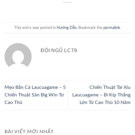
This entry was posted in
Hướng Dẫn
. Bookmark the
permalink
.
ĐỘI NGŨ LC79
Mẹo Bắn Cá Laucuagame – 5
Chiến Thuật Tài Xỉu
Chiến Thuật Săn Big Win Từ
Laucuagame – Bí Kíp Thắng
Cao Thủ
Lớn Từ Cao Thủ 10 Năm
BÀI VIẾT MỚI NHẤT