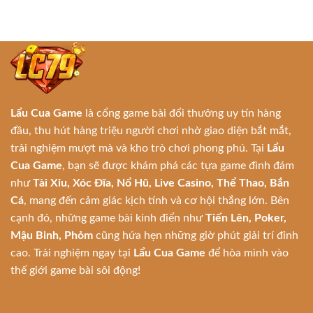
Quyết
nào
Chiến:
hợp
review
người
độ
muốn
biến
săn
động
hũ
và
lớn?
cảm
giác
Lẩu Cua Game
là cổng game bài đổi thưởng uy tín hàng
chờ
bonus
đầu, thu hút hàng triệu người chơi nhờ giao diện bắt mắt,
trải nghiệm mượt mà và kho trò chơi phong phú. Tại
Lẩu
Cua Game
, bạn sẽ được khám phá các tựa game đình đám
như
Tài Xỉu, Xóc Đĩa, Nổ Hũ, Live Casino, Thể Thao, Bắn
Cá
, mang đến cảm giác kịch tính và cơ hội thắng lớn. Bên
cạnh đó, những game bài kinh điển như
Tiến Lên, Poker,
Mậu Binh, Phỏm
cũng hứa hẹn những giờ phút giải trí đỉnh
cao. Trải nghiệm ngay tại
Lẩu Cua Game
để hòa mình vào
thế giới game bài sôi động!