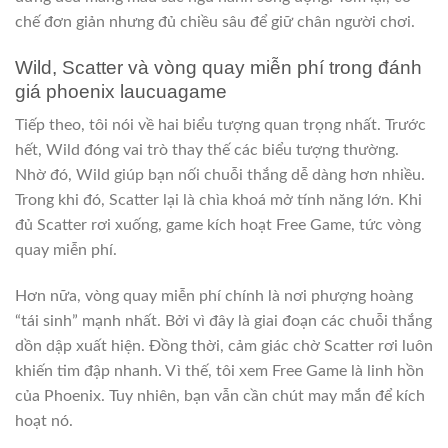
chế đơn giản nhưng đủ chiều sâu để giữ chân người chơi.
Wild, Scatter và vòng quay miễn phí trong đánh
giá phoenix laucuagame
Tiếp theo, tôi nói về hai biểu tượng quan trọng nhất. Trước
hết, Wild đóng vai trò thay thế các biểu tượng thường.
Nhờ đó, Wild giúp bạn nối chuỗi thắng dễ dàng hơn nhiều.
Trong khi đó, Scatter lại là chìa khoá mở tính năng lớn. Khi
đủ Scatter rơi xuống, game kích hoạt Free Game, tức vòng
quay miễn phí.
Hơn nữa, vòng quay miễn phí chính là nơi phượng hoàng
“tái sinh” mạnh nhất. Bởi vì đây là giai đoạn các chuỗi thắng
dồn dập xuất hiện. Đồng thời, cảm giác chờ Scatter rơi luôn
khiến tim đập nhanh. Vì thế, tôi xem Free Game là linh hồn
của Phoenix. Tuy nhiên, bạn vẫn cần chút may mắn để kích
hoạt nó.