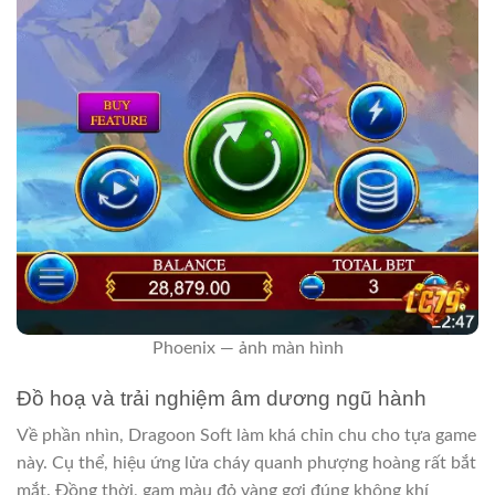
Phoenix — ảnh màn hình
Đồ hoạ và trải nghiệm âm dương ngũ hành
Về phần nhìn, Dragoon Soft làm khá chỉn chu cho tựa game
này. Cụ thể, hiệu ứng lửa cháy quanh phượng hoàng rất bắt
mắt. Đồng thời, gam màu đỏ vàng gợi đúng không khí