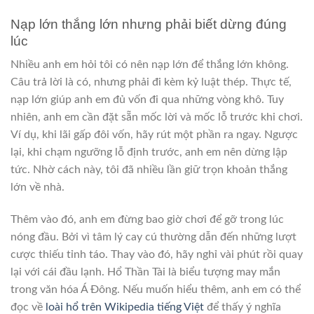
Nạp lớn thắng lớn nhưng phải biết dừng đúng
lúc
Nhiều anh em hỏi tôi có nên nạp lớn để thắng lớn không.
Câu trả lời là có, nhưng phải đi kèm kỷ luật thép. Thực tế,
nạp lớn giúp anh em đủ vốn đi qua những vòng khô. Tuy
nhiên, anh em cần đặt sẵn mốc lời và mốc lỗ trước khi chơi.
Ví dụ, khi lãi gấp đôi vốn, hãy rút một phần ra ngay. Ngược
lại, khi chạm ngưỡng lỗ định trước, anh em nên dừng lập
tức. Nhờ cách này, tôi đã nhiều lần giữ trọn khoản thắng
lớn về nhà.
Thêm vào đó, anh em đừng bao giờ chơi để gỡ trong lúc
nóng đầu. Bởi vì tâm lý cay cú thường dẫn đến những lượt
cược thiếu tỉnh táo. Thay vào đó, hãy nghỉ vài phút rồi quay
lại với cái đầu lạnh. Hổ Thần Tài là biểu tượng may mắn
trong văn hóa Á Đông. Nếu muốn hiểu thêm, anh em có thể
đọc về
loài hổ trên Wikipedia tiếng Việt
để thấy ý nghĩa