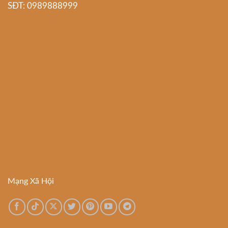
SĐT: 0989888999
Mạng Xã Hội