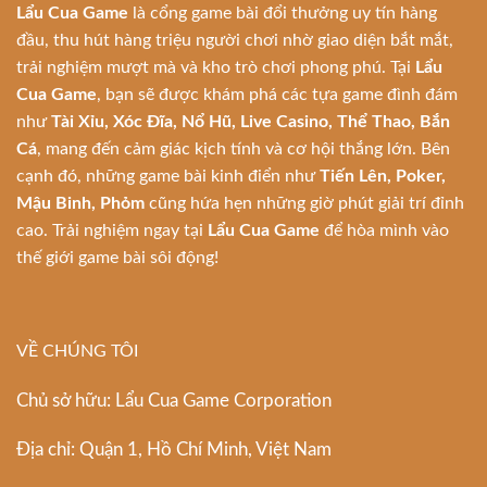
Lẩu Cua Game
là cổng game bài đổi thưởng uy tín hàng
đầu, thu hút hàng triệu người chơi nhờ giao diện bắt mắt,
trải nghiệm mượt mà và kho trò chơi phong phú. Tại
Lẩu
Cua Game
, bạn sẽ được khám phá các tựa game đình đám
như
Tài Xỉu, Xóc Đĩa, Nổ Hũ, Live Casino, Thể Thao, Bắn
Cá
, mang đến cảm giác kịch tính và cơ hội thắng lớn. Bên
cạnh đó, những game bài kinh điển như
Tiến Lên, Poker,
Mậu Binh, Phỏm
cũng hứa hẹn những giờ phút giải trí đỉnh
cao. Trải nghiệm ngay tại
Lẩu Cua Game
để hòa mình vào
thế giới game bài sôi động!
VỀ CHÚNG TÔI
Chủ sở hữu: Lẩu Cua Game Corporation
Địa chỉ: Quận 1, Hồ Chí Minh, Việt Nam