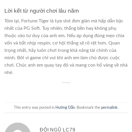
Lời kết từ người chơi lâu năm
Tóm lại, Fortune Tiger là tựa slot đơn giản mà hấp dẫn bậc
nhất của PG Soft. Tuy nhiên, thắng bền hay không phụ
thuộc vào tư duy của anh em. Nếu áp dụng đúng mẹo chia
vốn và bắt nhịp respin, cơ hội thắng sẽ rõ rệt hơn. Quan
trọng nhất, hãy luôn chơi trong khả năng tài chính của
mình. Bởi vì game chỉ vui khi anh em làm chủ được cuộc
chơi. Chúc anh em quay tay đỏ và mang con hổ vàng về nhà
nhé.
This entry was posted in
Hướng Dẫn
. Bookmark the
permalink
.
ĐỘI NGŨ LC79