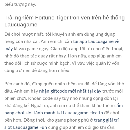
biểu tượng này.
Trải nghiệm Fortune Tiger trọn vẹn trên hệ thống
Laucuagame
Để chơi mượt nhất, tôi khuyên anh em dùng ứng dụng
riêng của nhà cái. Anh em chỉ cần
tải app Laucuagame về
máy
là vào game ngay. Giao diện app tối ưu cho điện thoại,
nhờ đó thao tác quay rất nhạy. Hơn nữa, app giúp anh em
theo dõi lịch sử cược minh bạch. Vì vậy, việc quản lý vốn
cũng trở nên dễ dàng hơn nhiều.
Bên cạnh đó, đừng quên nhận thêm ưu đãi để tăng vốn khởi
đầu. Anh em hãy
nhận giftcode mới nhất tại đây
trước mỗi
phiên chơi. Khoản code này tuy nhỏ nhưng cộng dồn lại
khá đáng kể. Ngoài ra, anh em có thể tham khảo thêm
cẩm
nang chơi slot lành mạnh tại Laucuagame Health
để chơi
bền hơn. Đồng thời, kho game phong phú ở
trang giải trí
slot Laucuagame Fun
cũng giúp anh em đổi gió khi cần.