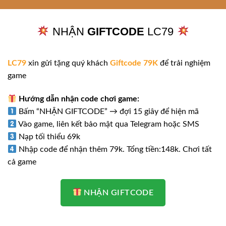
NHẬN
GIFTCODE
LC79
LC79
xin gửi tặng quý khách
Giftcode 79K
để trải nghiệm
game
Hướng dẫn nhận code chơi game:
Bấm “NHẬN GIFTCODE” → đợi 15 giây để hiện mã
Vào game, liên kết bảo mật qua Telegram hoặc SMS
Nạp tối thiểu 69k
Nhập code để nhận thêm 79k. Tổng tiền:148k. Chơi tất
cả game
NHẬN GIFTCODE