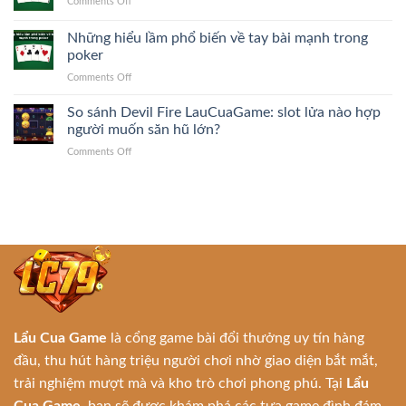
on
Comments Off
hũ
nhau
Xì
và
ở
tố
Những hiểu lầm phổ biến về tay bài mạnh trong
so
cách
khác
sánh
poker
vào
poker
Wild
cao
on
Comments Off
ở
Ace
trào
Những
điểm
laucuagame
hiểu
nào?
So sánh Devil Fire LauCuaGame: slot lửa nào hợp
với
lầm
người muốn săn hũ lớn?
các
phổ
siêu
on
Comments Off
biến
phẩm
So
về
nổ
sánh
tay
hũ
Devil
bài
khác
Fire
mạnh
LauCuaGame:
trong
slot
poker
lửa
nào
hợp
người
muốn
Lẩu Cua Game
là cổng game bài đổi thưởng uy tín hàng
săn
hũ
đầu, thu hút hàng triệu người chơi nhờ giao diện bắt mắt,
lớn?
trải nghiệm mượt mà và kho trò chơi phong phú. Tại
Lẩu
Cua Game
, bạn sẽ được khám phá các tựa game đình đám