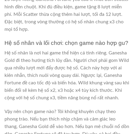
hình đền chuột. Khi đủ điều kiện, game tặng 8 lượt miễn
phí. Mỗi Scatter thừa cộng thêm hai lượt, tối đa 12 lượt.
Đặc biệt, trong vòng thưởng có hệ số nhân chung x3 cho
mọi tổ hợp.
Hệ số nhân và lối chơi: chọn game nào hợp gu?
Hệ số nhân là nơi hai game thể hiện cá tính riêng. Ganesha
Gold đi theo hướng tích lũy dần. Người chơi phải gom Wild
qua nhiều lượt mới đẩy được hệ số. Cách này hợp với ai
kiên nhẫn, thích nuôi vòng quay dài. Ngược lại, Ganesha
Fortune đề cao tốc độ và biến hóa. Wild khung vàng sau khi
biến đổi sẽ kèm hệ số x2, x3 hoặc x4 tùy kích thước. Khi
cộng với hệ số chung x3, tiềm năng bùng nổ rất nhanh.
Vậy nên chọn game nào? Tôi không khuyên chạy theo
phong trào. Nếu bạn thích nhịp chậm và cảm giác leo
thang, Ganesha Gold dễ vào hơn. Nếu bạn mê chuỗi nổ dồn