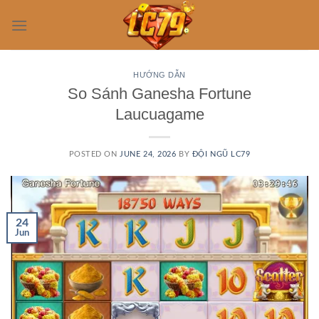
Skip
to
content
HƯỚNG DẪN
So Sánh Ganesha Fortune
Laucuagame
POSTED ON
JUNE 24, 2026
BY
ĐỘI NGŨ LC79
24
Jun