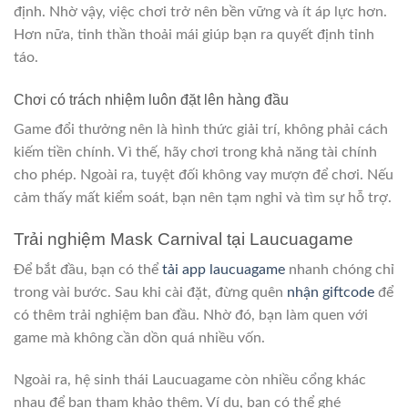
định. Nhờ vậy, việc chơi trở nên bền vững và ít áp lực hơn.
Hơn nữa, tinh thần thoải mái giúp bạn ra quyết định tỉnh
táo.
Chơi có trách nhiệm luôn đặt lên hàng đầu
Game đổi thưởng nên là hình thức giải trí, không phải cách
kiếm tiền chính. Vì thế, hãy chơi trong khả năng tài chính
cho phép. Ngoài ra, tuyệt đối không vay mượn để chơi. Nếu
cảm thấy mất kiểm soát, bạn nên tạm nghỉ và tìm sự hỗ trợ.
Trải nghiệm Mask Carnival tại Laucuagame
Để bắt đầu, bạn có thể
tải app laucuagame
nhanh chóng chỉ
trong vài bước. Sau khi cài đặt, đừng quên
nhận giftcode
để
có thêm trải nghiệm ban đầu. Nhờ đó, bạn làm quen với
game mà không cần dồn quá nhiều vốn.
Ngoài ra, hệ sinh thái Laucuagame còn nhiều cổng khác
nhau để bạn tham khảo thêm. Ví dụ, bạn có thể ghé