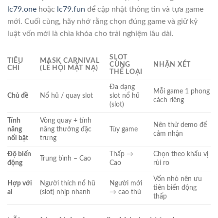
lc79.one
hoặc
lc79.fun
để cập nhật thông tin và tựa game
mới. Cuối cùng, hãy nhớ rằng chọn đúng game và giữ kỷ
luật vốn mới là chìa khóa cho trải nghiệm lâu dài.
SLOT
TIÊU
MASK CARNIVAL
CÙNG
NHẬN XÉT
CHÍ
(LỄ HỘI MẶT NẠ)
THỂ LOẠI
Đa dạng
Mỗi game 1 phong
Chủ đề
Nổ hũ / quay slot
slot nổ hũ
cách riêng
(slot)
Tính
Vòng quay + tính
Nên thử demo để
năng
năng thưởng đặc
Tùy game
cảm nhận
nổi bật
trưng
Độ biến
Thấp →
Chọn theo khẩu vị
Trung bình – Cao
động
Cao
rủi ro
Vốn nhỏ nên ưu
Hợp với
Người thích nổ hũ
Người mới
tiên biến động
ai
(slot) nhịp nhanh
→ cao thủ
thấp