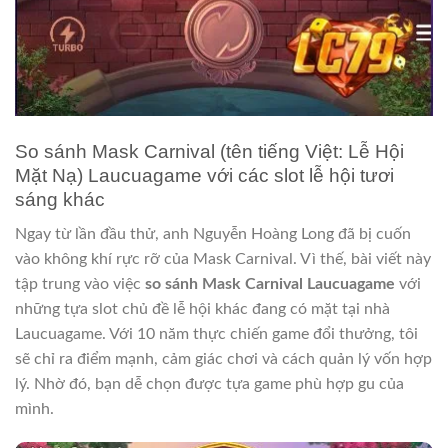
So sánh Mask Carnival (tên tiếng Việt: Lễ Hội
Mặt Nạ) Laucuagame với các slot lễ hội tươi
sáng khác
Ngay từ lần đầu thử, anh Nguyễn Hoàng Long đã bị cuốn
vào không khí rực rỡ của Mask Carnival. Vì thế, bài viết này
tập trung vào việc
so sánh Mask Carnival Laucuagame
với
những tựa slot chủ đề lễ hội khác đang có mặt tại nhà
Laucuagame. Với 10 năm thực chiến game đổi thưởng, tôi
sẽ chỉ ra điểm mạnh, cảm giác chơi và cách quản lý vốn hợp
lý. Nhờ đó, bạn dễ chọn được tựa game phù hợp gu của
mình.