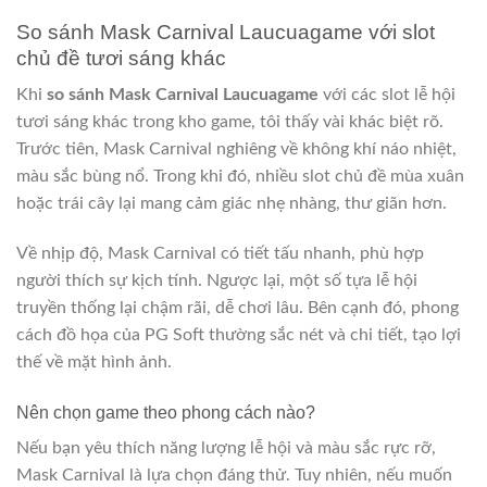
So sánh Mask Carnival Laucuagame với slot
chủ đề tươi sáng khác
Khi
so sánh Mask Carnival Laucuagame
với các slot lễ hội
tươi sáng khác trong kho game, tôi thấy vài khác biệt rõ.
Trước tiên, Mask Carnival nghiêng về không khí náo nhiệt,
màu sắc bùng nổ. Trong khi đó, nhiều slot chủ đề mùa xuân
hoặc trái cây lại mang cảm giác nhẹ nhàng, thư giãn hơn.
Về nhịp độ, Mask Carnival có tiết tấu nhanh, phù hợp
người thích sự kịch tính. Ngược lại, một số tựa lễ hội
truyền thống lại chậm rãi, dễ chơi lâu. Bên cạnh đó, phong
cách đồ họa của PG Soft thường sắc nét và chi tiết, tạo lợi
thế về mặt hình ảnh.
Nên chọn game theo phong cách nào?
Nếu bạn yêu thích năng lượng lễ hội và màu sắc rực rỡ,
Mask Carnival là lựa chọn đáng thử. Tuy nhiên, nếu muốn