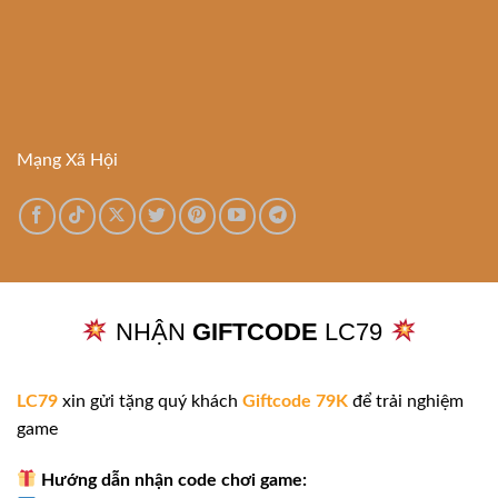
Mạng Xã Hội
NHẬN
GIFTCODE
LC79
LC79
xin gửi tặng quý khách
Giftcode 79K
để trải nghiệm
game
Hướng dẫn nhận code chơi game: