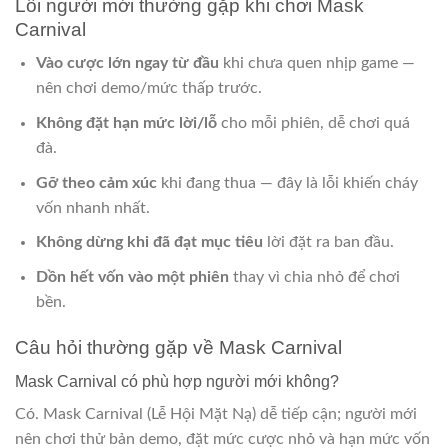
Lỗi người mới thường gặp khi chơi Mask
Carnival
Vào cược lớn ngay từ đầu
khi chưa quen nhịp game —
nên chơi demo/mức thấp trước.
Không đặt hạn mức lời/lỗ
cho mỗi phiên, dễ chơi quá
đà.
Gỡ theo cảm xúc
khi đang thua — đây là lỗi khiến cháy
vốn nhanh nhất.
Không dừng khi đã đạt mục tiêu
lời đặt ra ban đầu.
Dồn hết vốn vào một phiên
thay vì chia nhỏ để chơi
bền.
Câu hỏi thường gặp về Mask Carnival
Mask Carnival có phù hợp người mới không?
Có. Mask Carnival (Lễ Hội Mặt Nạ) dễ tiếp cận; người mới
nên chơi thử bản demo, đặt mức cược nhỏ và hạn mức vốn