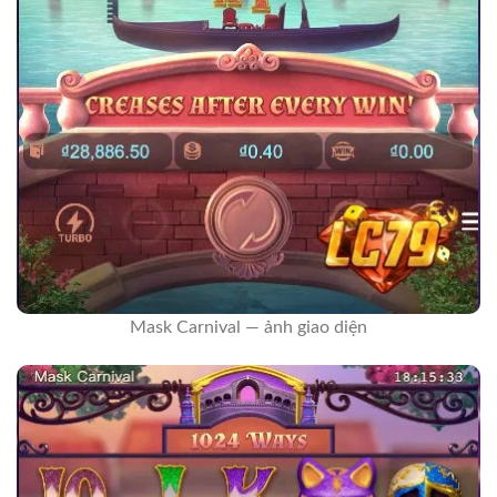
Mask Carnival — ảnh giao diện