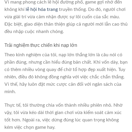
Vì mang phong cách lễ hội đường phố, game gợi nhớ đến
không khí
lễ hội hóa trang
truyền thống. Do đó, người chơi
vừa giải trí vừa cảm nhận được sự lôi cuốn của sắc màu.
Đặc biệt, giao diện thân thiện giúp cả người mới lẫn cao thủ
đều nhập cuộc nhanh chóng.
Trải nghiệm thực chiến khi nạp lớn
Theo kinh nghiệm của tôi, nạp lớn thắng lớn là câu nói có
phần đúng, nhưng cần hiểu đúng bản chất. Khi vốn dày, bạn
có thêm nhiều vòng quay để chờ tổ hợp đẹp xuất hiện. Tuy
nhiên, điều đó không đồng nghĩa với việc chắc chắn thắng.
Vì thế, hãy luôn đặt mức cược cân đối với ngân sách của
mình.
Thực tế, tôi thường chia vốn thành nhiều phiên nhỏ. Nhờ
vậy, tôi vừa kéo dài thời gian chơi vừa kiểm soát cảm xúc
tốt hơn. Ngoài ra, việc dừng đúng lúc quan trọng không
kém việc chọn game hay.